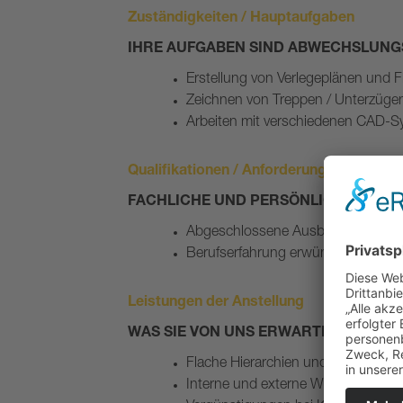
Zuständigkeiten / Hauptaufgaben
IHRE AUFGABEN SIND ABWECHSLUNG
Erstellung von Verlegeplänen und F
Zeichnen von Treppen / Unterzügen
Arbeiten mit verschiedenen CAD-
Qualifikationen / Anforderungen
FACHLICHE UND PERSÖNLICHE ANF
Abgeschlossene Ausbildung als Bauz
Berufserfahrung erwünscht
Leistungen der Anstellung
WAS SIE VON UNS ERWARTEN KÖNNE
Flache Hierarchien und hohe Kollegi
Interne und externe Weiterbildu