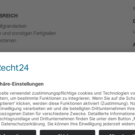
s
SREICH
iligrandecken
u
 und sonstigen Fertigteilen
Systemen
ORDERUNGEN
eichner oder eine vergleichbare Qualifikation
N
alität
ngsmaßnahmen