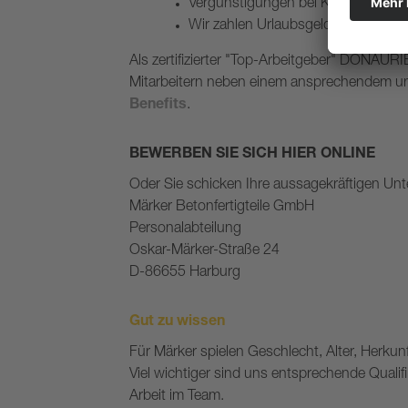
Vergünstigungen bei Kooperations
Wir zahlen Urlaubsgeld und Weihn
Als zertifizierter "Top-Arbeitgeber" DONAURI
Mitarbeitern neben einem ansprechendem un
Benefits
.
BEWERBEN SIE SICH HIER ONLINE
Oder Sie schicken Ihre aussagekräftigen Unt
Märker Betonfertigteile GmbH
Personalabteilung
Oskar-Märker-Straße 24
D-86655 Harburg
Gut zu wissen
Für Märker spielen Geschlecht, Alter, Herkunf
Viel wichtiger sind uns entsprechende Qualifi
Arbeit im Team.