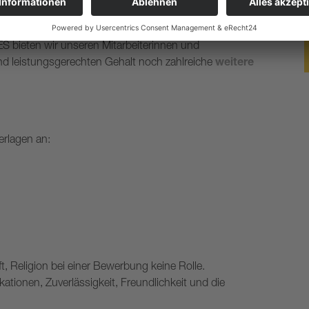
partnern
achtsgeld
ES bieten wir unseren Mitarbeiterinnen und
d leistungsgerechten Gehalt noch zahlreiche
weitere
erlagen an:
t, Religion bei einer Bewerbung keine Rolle.
kationen, Zuverlässigkeit, Freundlichkeit und die