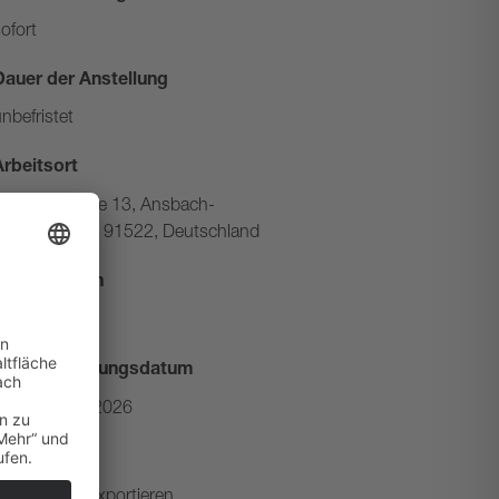
ofort
Dauer der Anstellung
nbefristet
Arbeitsort
Hardtstaße 13, Ansbach-
Brodswinden, 91522, Deutschland
Arbeitszeiten
38 Std.
Veröffentlichungsdatum
27. März 2026
PDF-Export
Als PDF exportieren