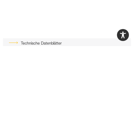
Technische Datenblätter
Sicherheitsdatenblätter
Konformitätszertifikate
Leistungserklärungen