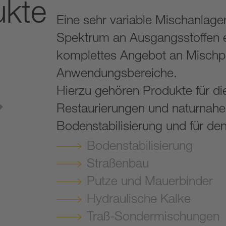
ukte
m
Eine sehr variable Mischanlage
g
Spektrum an Ausgangs­stoffen 
komplettes Angebot an Mischpr
Anwendungsbereiche.
Hierzu gehören Produkte für di
Restaurierungen und naturnahes
Bodenstabilisierung und für de
Bodenstabilisierung
Straßenbau
Putze und Mauerbinder
Hydraulische Kalke
Traß-Sondermischungen