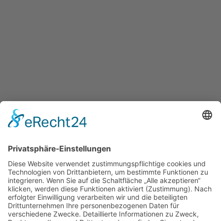
Ältere Leistungserklärungen
Portlandzemente
CEM I 42,5 R