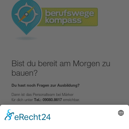
Bist du bereit am Morgen zu
bauen?
Du hast noch Fragen zur Ausbildung?
Dann ist das Personalteam bei Märker
für dich
unter
Tel.: 09080.8617
erreichbar.
Oder per
E-Mail
über den Button.
FRAGEN ZUR AUSBILDUNG