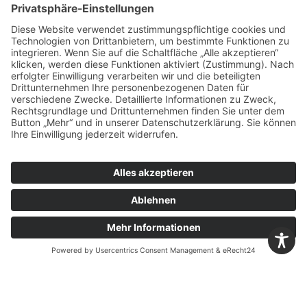
Hier kannst du dich jederzeit bewerben!
JETZT ONLINE BEWERBEN
Bewirb Dich jetzt bei
Märker Zement für eine
Ausbildung zum/r IT-
Kaufmann / IT-Kauffrau
(m/w/d).