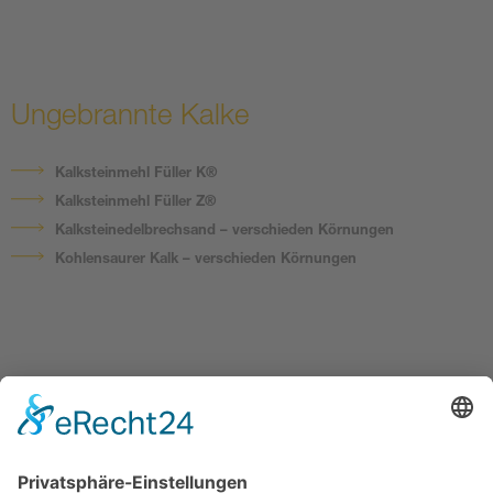
Ungebrannte Kalke
Kalksteinmehl Füller K®
Kalksteinmehl Füller Z®
Kalksteinedelbrechsand – verschieden Körnungen
Kohlensaurer Kalk – verschieden Körnungen
Technische Datenblätter
Sicherheitsdatenblätter