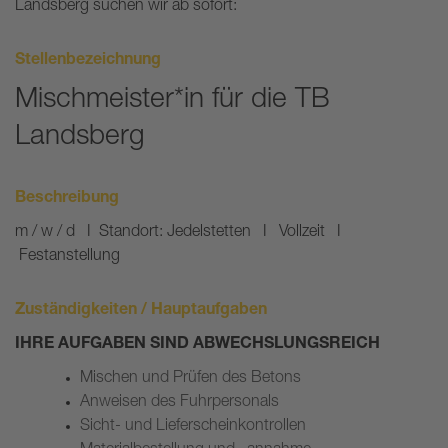
Landsberg suchen wir ab sofort:
Baustoffprüfer*in mit
UM-Zertifikate
Schwerpunkt Betontechnik
Stellenbezeichnung
Bautechnische/r Konstrukteur/-
in
Mischmeister*in für die TB
Landsberg
Beschreibung
m / w / d I Standort: Jedelstetten I Vollzeit I
Festanstellung
Zuständigkeiten / Hauptaufgaben
IHRE AUFGABEN SIND ABWECHSLUNGSREICH
Mischen und Prüfen des Betons
Anweisen des Fuhrpersonals
Sicht- und Lieferscheinkontrollen