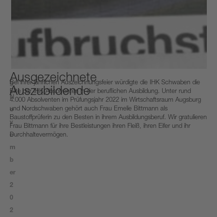
Ausgezeichnete
Bei ihrer jährlichen Auszeichnungsfeier würdigte die IHK Schwaben die
9.
Auszubildende
Elite der IHK-Absolventen in der beruflichen Ausbildung. Unter rund
N
4.000 Absolventen im Prüfungsjahr 2022 im Wirtschaftsraum Augsburg
und Nordschwaben gehört auch Frau Emelie Bittmann als
o
Baustoffprüferin zu den Besten in ihrem Ausbildungsberuf. Wir gratulieren
v
Frau Bittmann für ihre Bestleistungen ihren Fleiß, ihren Eifer und ihr
e
Durchhaltevermögen.
m
b
er
2
0
2