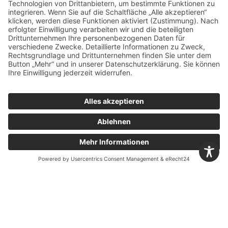
19. November 2025
Neuer Cat Radlader 992 und Cat
Muldenkipper 777
23. Oktober 2025
Projekt „Natur auf Zeit“:
Rohstoffbetriebe für herausragendes
Engagement für Amphibien gewürdigt
25. September 2025
Ferienprogramm „Ein Tag im
Zementwerk“
9. Juli 2025
Wiederholte Auszeichnung für
Arbeitssicherheit bei Märker Kalk in
Harburg
28. Mai 2025