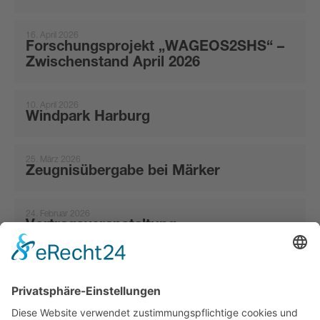
16. April 2026
Forschungsprojekt „WAGEOS2SHS“ –
Zwischenstand April 2026
10. April 2026
Windpark Harburg
25. März 2026
Zeugnisübergabe bei Märker
24. Februar 2026
Vortragsveranstaltung
5. Dezember 2025
Jubilarehrung