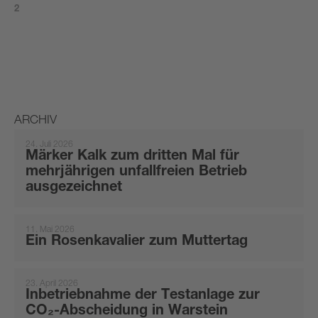
2
ARCHIV
24. Juli 2026
Märker Kalk zum dritten Mal für
mehrjährigen unfallfreien Betrieb
ausgezeichnet
11. Mai 2026
Ein Rosenkavalier zum Muttertag
23. April 2026
Inbetriebnahme der Testanlage zur
CO₂-Abscheidung in Warstein