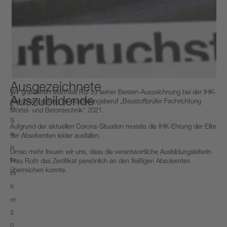
Ausgezeichnete
Wir gratulieren Matthias Ruf zu seiner Besten-Auszeichnung bei der IHK-
2
Auszubildende
Abschlussprüfung im Ausbildungsberuf „Baustoffprüfer Fachrichtung
8.
Mörtel- und Betontechnik“ 2021.
S
Aufgrund der aktuellen Corona-Situation musste die IHK-Ehrung der Elite
e
der Absolventen leider ausfallen.
p
Umso mehr freuen wir uns, dass die verantwortliche Ausbildungsleiterin
te
Frau Roth das Zertifikat persönlich an den fleißigen Absolventen
überreichen konnte.
m
b
er
2
0