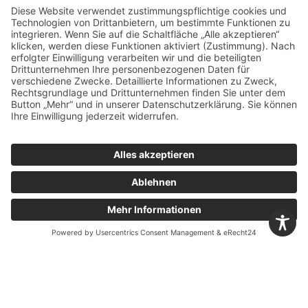
19. November 2025
Neuer Cat Radlader 992 und Cat
Muldenkipper 777
23. Oktober 2025
Projekt „Natur auf Zeit“:
Rohstoffbetriebe für herausragendes
Engagement für Amphibien gewürdigt
25. September 2025
Ferienprogramm „Ein Tag im
Zementwerk“
9. Juli 2025
Wiederholte Auszeichnung für
Arbeitssicherheit bei Märker Kalk in
Harburg