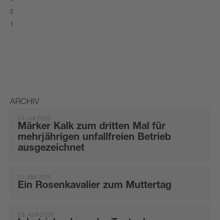
2
1
ARCHIV
24. Juli 2026
Märker Kalk zum dritten Mal für
mehrjährigen unfallfreien Betrieb
ausgezeichnet
11. Mai 2026
Ein Rosenkavalier zum Muttertag
23. April 2026