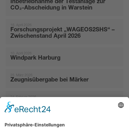
Inbetriebnahme der Testanlage zur
CO₂-Abscheidung in Warstein
16. April 2026
Forschungsprojekt „WAGEOS2SHS“ –
Zwischenstand April 2026
10. April 2026
Windpark Harburg
25. März 2026
Zeugnisübergabe bei Märker
24. Februar 2026
Vortragsveranstaltung
5. Dezember 2025
Jubilarehrung