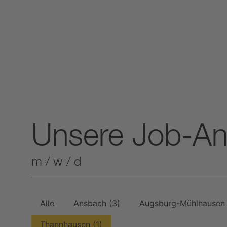
Unsere Job-A
m / w / d
Alle
Ansbach
(3)
Augsburg-Mühlhause
Thannhausen
(1)