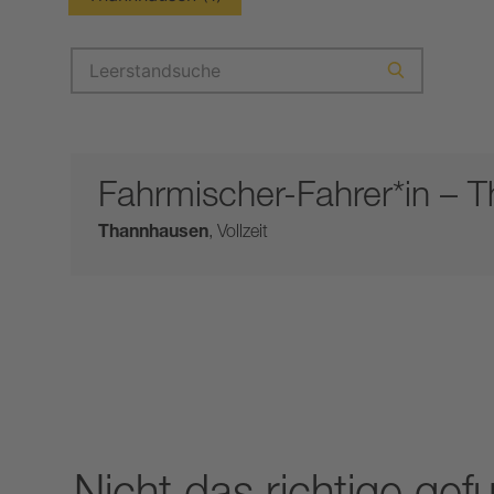
Search
Search
for
jobs
Fahrmischer-Fahrer*in – 
Thannhausen
,
Vollzeit