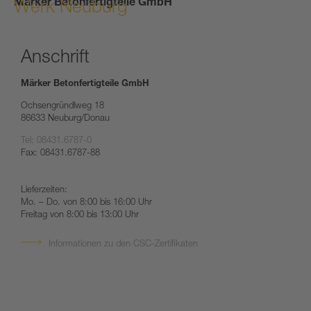
Märker Betonfertigteile GmbH
Werk Neuburg
Anschrift
Märker Betonfertigteile GmbH
Ochsengründlweg 18
86633 Neuburg/Donau
Tel: 08431.6787-0
Fax: 08431.6787-88
Lieferzeiten:
Mo. – Do. von 8:00 bis 16:00 Uhr
Freitag von 8:00 bis 13:00 Uhr
Informationen zu den CSC-Zertifikaten