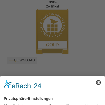
CSC-
Zertifikat
DOWNLOAD
CO
-Modul
2
Zertifikat